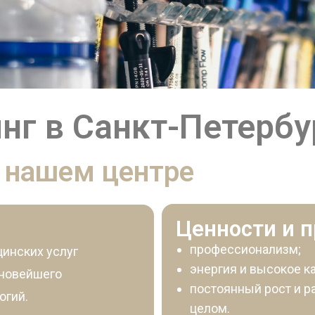
нг в Санкт-Петербу
 нашем центре
Ценности и 
профессионализм;
инских услуг
энергия и высокое к
 новейшего
постоянный рост и р
огий.
целом.