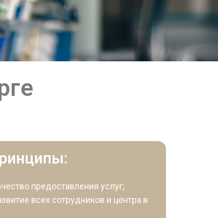
рге
принципы:
ачество предоставления услуг;
азвитие всех сотрудников и центра в