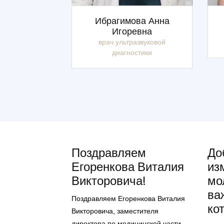
Ибрагимова Анна
Игоревна
врач ультразвуковой
диагностики
Поздравляем
До
Егоренкова Виталия
из
Викторовича!
мо
ва
Поздравляем Егоренкова Виталия
ко
Викторовича, заместителя
директора по медицинской части