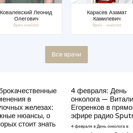
Ковалевский Леонид
Карасев Азамат
Олегович
Камилевич
Врач онколог
Врач - онколог
Все врачи
брокачественные
4 февраля: День
менения в
онколога — Витал
лочных железах:
Егоренков в прям
жные нюансы, о
эфире радио Sput
торых стоит знать
4 февраля в День онколога в