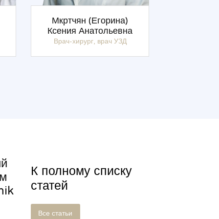
Мкртчян (Егорина)
Ксения Анатольевна
Врач-хирург, врач УЗД
ий
К полному списку
ом
статей
nik
Все статьи