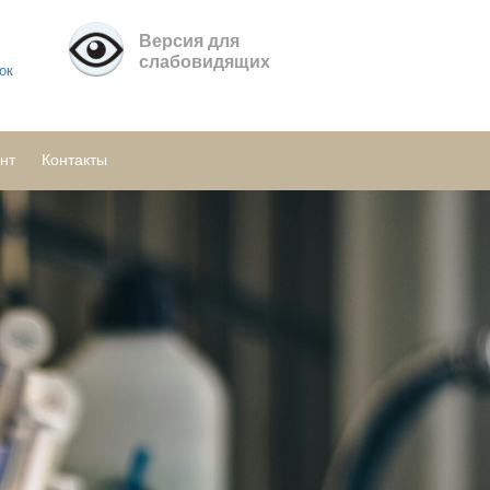
Версия для
слабовидящих
ок
нт
Контакты