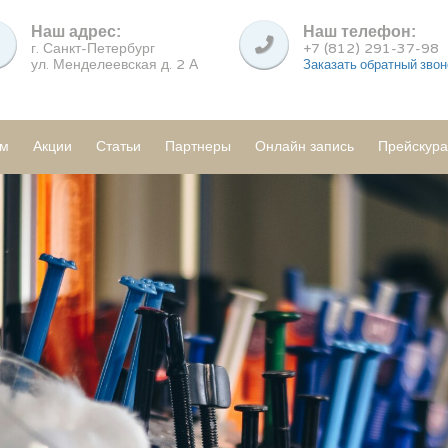
Наш адрес:
Наш телефон:
г. Санкт-Петербург
+7 (812) 291-37-98
ул. Менделеевская д. 2 А
Заказать обратный звон
ам
Акции
Статьи
Партнеры
Онлайн запись
Прейскура