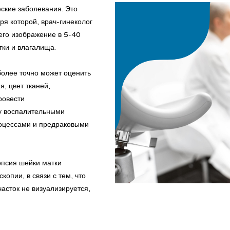
еские заболевания. Это
ря которой, врач-гинеколог
го изображение в 5-40
тки и влагалища.
более точно может оценить
, цвет тканей,
ровести
у воспалительными
оцессами и предраковыми
опсия шейки матки
копии, в связи с тем, что
асток не визуализируется,