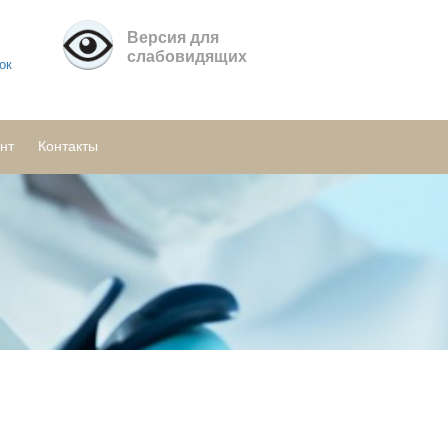
Версия для
слабовидящих
ок
нт
Контакты