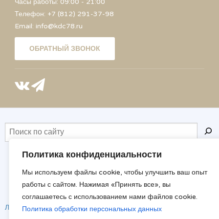
Часы работы: 09:00 - 21:00
Телефон: +7 (812) 291-37-98
Email: info@kdc78.ru
ОБРАТНЫЙ ЗВОНОК
Политика конфиденциальности
Мы используем файлы cookie, чтобы улучшить ваш опыт
Copyright © 2026
работы с сайтом. Нажимая «Принять все», вы
КдЦ 78
- ООО "Консультативно-диагностический Центр 78"
соглашаетесь с использованием нами файлов cookie.
Лицензия Л041-01148-78/00344018 от 25.12.2018 г.
Политика обработки персональных данных